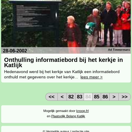
28-06-2002
Ad Timmermans
Onthulling informatiebord bij het kerkje in
Katlijk
Hedenavond werd bij het kerkje van Katlijk een informatiebord
onthuld met gegevens over het kerkje...
lees meer >
<<
<
82
83
84
85
86
>
>>
Mogelijk gemaakt door
knoop.frl
en
Plaatselijk Belang Katlijk
© Vermelde auteur / redactie site