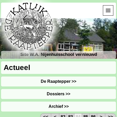
Site W.A. Nijenhuisschool vernieuwd
Actueel
De Raaptepper >>
Dossiers >>
Archief >>
<<
<
82
83
84
85
86
>
>>