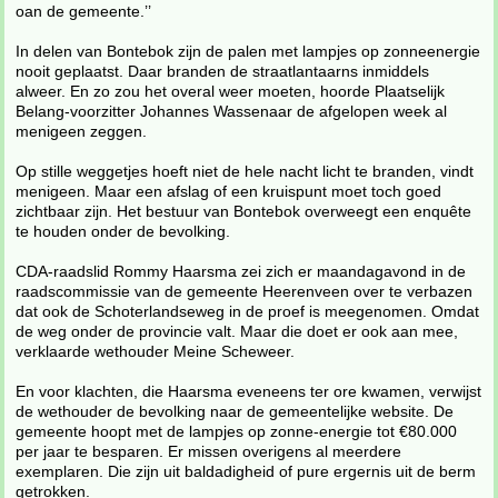
oan de gemeente.’’
In delen van Bontebok zijn de palen met lampjes op zonneenergie
nooit geplaatst. Daar branden de straatlantaarns inmiddels
alweer. En zo zou het overal weer moeten, hoorde Plaatselijk
Belang-voorzitter Johannes Wassenaar de afgelopen week al
menigeen zeggen.
Op stille weggetjes hoeft niet de hele nacht licht te branden, vindt
menigeen. Maar een afslag of een kruispunt moet toch goed
zichtbaar zijn. Het bestuur van Bontebok overweegt een enquête
te houden onder de bevolking.
CDA-raadslid Rommy Haarsma zei zich er maandagavond in de
raadscommissie van de gemeente Heerenveen over te verbazen
dat ook de Schoterlandseweg in de proef is meegenomen. Omdat
de weg onder de provincie valt. Maar die doet er ook aan mee,
verklaarde wethouder Meine Scheweer.
En voor klachten, die Haarsma eveneens ter ore kwamen, verwijst
de wethouder de bevolking naar de gemeentelijke website. De
gemeente hoopt met de lampjes op zonne-energie tot €80.000
per jaar te besparen. Er missen overigens al meerdere
exemplaren. Die zijn uit baldadigheid of pure ergernis uit de berm
getrokken.