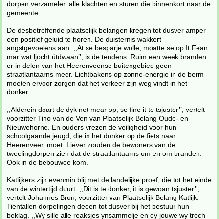
dorpen verzamelen alle klachten en sturen die binnenkort naar de
gemeente.
De desbetreffende plaatselijk belangen kregen tot dusver amper
een positief geluid te horen. De duisternis wakkert
angstgevoelens aan. ,,At se besparje wolle, moatte se op It Fean
mar wat ljocht útdwaan’’, is de tendens. Ruim een week branden
er in delen van het Heerenveense buitengebied geen
straatlantaarns meer. Lichtbakens op zonne-energie in de berm
moeten ervoor zorgen dat het verkeer zijn weg vindt in het
donker.
,,Alderein doart de dyk net mear op, se fine it te tsjuster’’, vertelt
voorzitter Tino van de Ven van Plaatselijk Belang Oude- en
Nieuwehorne. En ouders vrezen de veiligheid voor hun
schoolgaande jeugd, die in het donker op de fiets naar
Heerenveen moet. Liever zouden de bewoners van de
tweelingdorpen zien dat de straatlantaarns om en om branden.
Ook in de bebouwde kom.
Katlijkers zijn evenmin blij met de landelijke proef, die tot het einde
van de wintertijd duurt. ,,Dit is te donker, it is gewoan tsjuster’’,
vertelt Johannes Bron, voorzitter van Plaatselijk Belang Katlijk.
Tientallen dorpelingen deden tot dusver bij het bestuur hun
beklag. ,,Wy sille alle reaksjes ynsammelje en dy jouwe wy troch