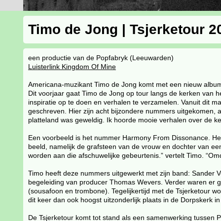
Timo de Jong | Tsjerketour 2
een productie van de Popfabryk (Leeuwarden)
Luisterlink Kingdom Of Mine
Americana-muzikant Timo de Jong komt met een nieuw album s
Dit voorjaar gaat Timo de Jong op tour langs de kerken van 
inspiratie op te doen en verhalen te verzamelen. Vanuit dit mat
geschreven. Hier zijn acht bijzondere nummers uitgekomen, al
platteland was geweldig. Ik hoorde mooie verhalen over de ke
Een voorbeeld is het nummer Harmony From Dissonance. Het lie
beeld, namelijk de grafsteen van de vrouw en dochter van ee
worden aan die afschuwelijke gebeurtenis.” vertelt Timo. “Omd
Timo heeft deze nummers uitgewerkt met zijn band: Sander
begeleiding van producer Thomas Wevers. Verder waren er gas
(sousafoon en trombone). Tegelijkertijd met de Tsjerketour w
dit keer dan ook hoogst uitzonderlijk plaats in de Dorpskerk 
De Tsjerketour komt tot stand als een samenwerking tussen Po