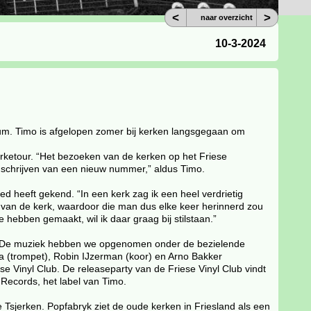
<
>
naar overzicht
10-3-2024
bum. Timo is afgelopen zomer bij kerken langsgegaan om
erketour. “Het bezoeken van de kerken op het Friese
t schrijven van een nieuw nummer,” aldus Timo.
 heeft gekend. “In een kerk zag ik een heel verdrietig
 van de kerk, waardoor die man dus elke keer herinnerd zou
hebben gemaakt, wil ik daar graag bij stilstaan.”
. De muziek hebben we opgenomen onder de bezielende
a (trompet), Robin IJzerman (koor) en Arno Bakker
e Vinyl Club. De releaseparty van de Friese Vinyl Club vindt
 Records, het label van Timo.
 Tsjerken. Popfabryk ziet de oude kerken in Friesland als een