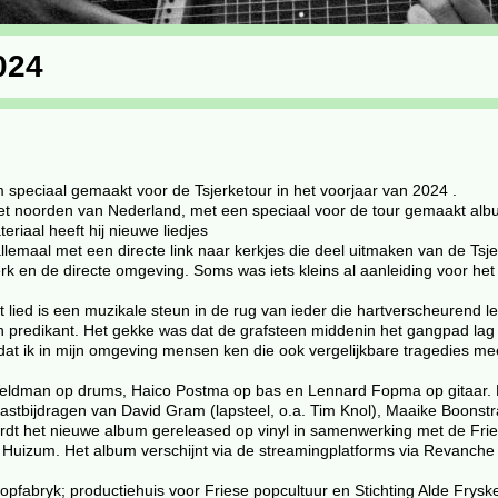
024
peciaal gemaakt voor de Tsjerketour in het voorjaar van 2024 .
het noorden van Nederland, met een speciaal voor de tour gemaakt al
eriaal heeft hij nieuwe liedjes
lemaal met een directe link naar kerkjes die deel uitmaken van de Tsj
rk en de directe omgeving. Soms was iets kleins al aanleiding voor he
d is een muzikale steun in de rug van ieder die hartverscheurend leed
n predikant. Het gekke was dat de grafsteen middenin het gangpad lag
at ik in mijn omgeving mensen ken die ook vergelijkbare tragedies mee 
 Veldman op drums, Haico Postma op bas en Lennard Fopma op gitaar
tbijdragen van David Gram (lapsteel, o.a. Tim Knol), Maaike Boonstr
ordt het nieuwe album gereleased op vinyl in samenwerking met de Fries
in Huizum. Het album verschijnt via de streamingplatforms via Revanche
pfabryk; productiehuis voor Friese popcultuur en Stichting Alde Fryske