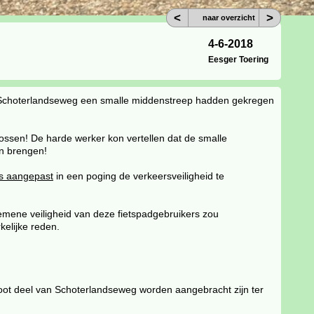
<
>
naar overzicht
4-6-2018
Eesger Toering
 de Schoterlandseweg een smalle middenstreep hadden gekregen
ssen! De harde werker kon vertellen dat de smalle
an brengen!
is aangepast
in een poging de verkeersveiligheid te
emene veiligheid van deze fietspadgebruikers zou
kelijke reden.
root deel van Schoterlandseweg worden aangebracht zijn ter