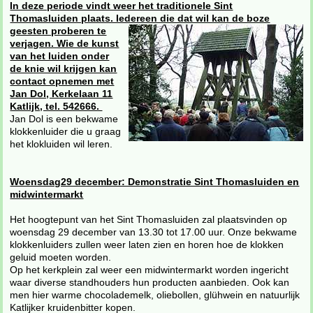
In deze periode vindt weer het traditionele Sint
Thomasluiden plaats. Iedereen die dat wil kan de boze
geesten proberen te
verjagen. Wie de kunst
van het luiden onder
de knie wil krijgen kan
contact opnemen met
Jan Dol, Kerkelaan 11
Katlijk, tel. 542666.
Jan Dol is een bekwame
klokkenluider die u graag
het klokluiden wil leren.
Woensdag29 december: Demonstratie Sint Thomasluiden en
midwintermarkt
Het hoogtepunt van het Sint Thomasluiden zal plaatsvinden op
woensdag 29 december van 13.30 tot 17.00 uur. Onze bekwame
klokkenluiders zullen weer laten zien en horen hoe de klokken
geluid moeten worden.
Op het kerkplein zal weer een midwintermarkt worden ingericht
waar diverse standhouders hun producten aanbieden. Ook kan
men hier warme chocolademelk, oliebollen, glühwein en natuurlijk
Katlijker kruidenbitter kopen.