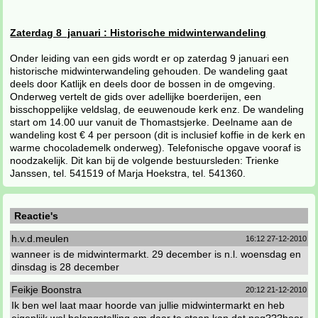
Zaterdag 8 januari : Historische midwinterwandeling
Onder leiding van een gids wordt er op zaterdag 9 januari een
historische midwinterwandeling gehouden. De wandeling gaat
deels door Katlijk en deels door de bossen in de omgeving.
Onderweg vertelt de gids over adellijke boerderijen, een
bisschoppelijke veldslag, de eeuwenoude kerk enz. De wandeling
start om 14.00 uur vanuit de Thomastsjerke. Deelname aan de
wandeling kost € 4 per persoon (dit is inclusief koffie in de kerk en
warme chocolademelk onderweg). Telefonische opgave vooraf is
noodzakelijk. Dit kan bij de volgende bestuursleden: Trienke
Janssen, tel. 541519 of Marja Hoekstra, tel. 541360.
Reactie's
h.v.d.meulen
16:12 27-12-2010
wanneer is de midwintermarkt. 29 december is n.l. woensdag en
dinsdag is 28 december
Feikje Boonstra
20:12 21-12-2010
Ik ben wel laat maar hoorde van jullie midwintermarkt en heb