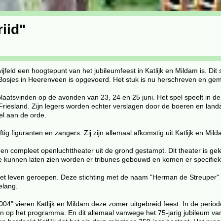
iid"
feld een hoogtepunt van het jubileumfeest in Katlijk en Mildam is. Dit 
Bosjes in Heerenveen is opgevoerd. Het stuk is nu herschreven en gemo
n plaatsvinden op de avonden van 23, 24 en 25 juni. Het spel speelt in 
esland. Zijn legers worden echter verslagen door de boeren en landarb
el aan de orde.
ig figuranten en zangers. Zij zijn allemaal afkomstig uit Katlijk en Mild
 een compleet openluchttheater uit de grond gestampt. Dit theater is g
e kunnen laten zien worden er tribunes gebouwd en komen er specifiek
in het leven geroepen. Deze stichting met de naam "Herman de Streupe
elang.
04" vieren Katlijk en Mildam deze zomer uitgebreid feest. In de period
ten op het programma. En dit allemaal vanwege het 75-jarig jubileum van 