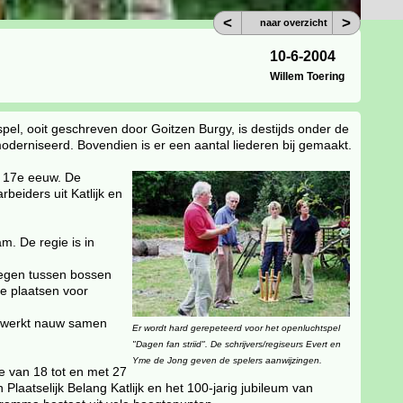
<
>
naar overzicht
10-6-2004
Willem Toering
spel, ooit geschreven door Goitzen Burgy, is destijds onder de
derniseerd. Bovendien is er een aantal liederen bij gemaakt.
de 17e eeuw. De
eiders uit Katlijk en
am. De regie is in
elegen tussen bossen
e plaatsen voor
r" werkt nauw samen
Er wordt hard gerepeteerd voor het openluchtspel
"Dagen fan striid". De schrijvers/regiseurs Evert en
Yme de Jong geven de spelers aanwijzingen.
e van 18 tot en met 27
Plaatselijk Belang Katlijk en het 100-jarig jubileum van