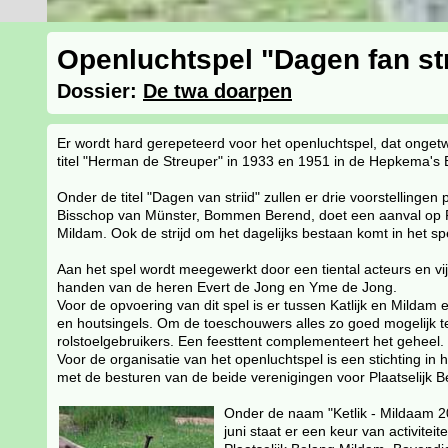
Openluchtspel "Dagen fan str
Dossier:
De twa doarpen
Er wordt hard gerepeteerd voor het openluchtspel, dat ongetwij
titel "Herman de Streuper" in 1933 en 1951 in de Hepkema's 
Onder de titel "Dagen van striid" zullen er drie voorstellinge
Bisschop van Münster, Bommen Berend, doet een aanval op Fri
Mildam. Ook de strijd om het dagelijks bestaan komt in het sp
Aan het spel wordt meegewerkt door een tiental acteurs en vijft
handen van de heren Evert de Jong en Yme de Jong.
Voor de opvoering van dit spel is er tussen Katlijk en Mildam
en houtsingels. Om de toeschouwers alles zo goed mogelijk t
rolstoelgebruikers. Een feesttent complementeert het geheel.
Voor de organisatie van het openluchtspel is een stichting 
met de besturen van de beide verenigingen voor Plaatselijk B
Onder de naam "Ketlik - Mildaam 20
juni staat er een keur van activitei