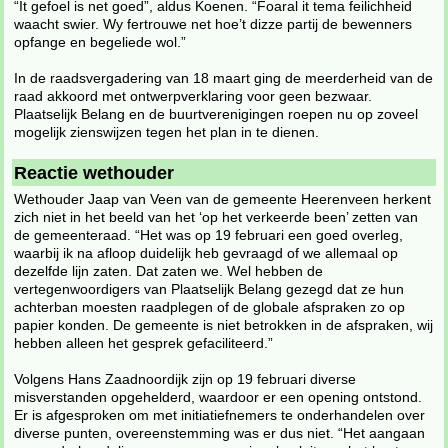
“It gefoel is net goed”, aldus Koenen. “Foaral it tema feilichheid
waacht swier. Wy fertrouwe net hoe’t dizze partij de bewenners
opfange en begeliede wol.”
In de raadsvergadering van 18 maart ging de meerderheid van de
raad akkoord met ontwerpverklaring voor geen bezwaar.
Plaatselijk Belang en de buurtverenigingen roepen nu op zoveel
mogelijk zienswijzen tegen het plan in te dienen.
Reactie wethouder
Wethouder Jaap van Veen van de gemeente Heerenveen herkent
zich niet in het beeld van het ‘op het verkeerde been’ zetten van
de gemeenteraad. “Het was op 19 februari een goed overleg,
waarbij ik na afloop duidelijk heb gevraagd of we allemaal op
dezelfde lijn zaten. Dat zaten we. Wel hebben de
vertegenwoordigers van Plaatselijk Belang gezegd dat ze hun
achterban moesten raadplegen of de globale afspraken zo op
papier konden. De gemeente is niet betrokken in de afspraken, wij
hebben alleen het gesprek gefaciliteerd.”
Volgens Hans Zaadnoordijk zijn op 19 februari diverse
misverstanden opgehelderd, waardoor er een opening ontstond.
Er is afgesproken om met initiatiefnemers te onderhandelen over
diverse punten, overeenstemming was er dus niet. “Het aangaan