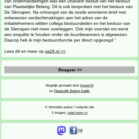
van onderhandelingen was een unaniem besluit van het bestuur
van Plaatselijke Belang. Dit is ook besproken met het bestuur van
De Sânrapen. Na ontvangst van de zesde anonieme brief met
onbewezen verdachtmakingen aan het adres van de
initiatiefnemers wilden collega bestuursleden en het bestuur van
de Sânrapen niet meer overleggen. Ook mijn voorstel om eerst
een enquête te houden onder de buurtbewoners is afgewezen.
Daarop heb ik mijn bestuursfunctie per direct opgezegd.”
Lees dit en meer op
sa24.nl >>
Reageer >>
Mogelijk gemaakt door
knoop.frl
en
Plaatselijk Belang Katlijk
© Vermelde auteur / redactie site
© images,
read more >>
PB