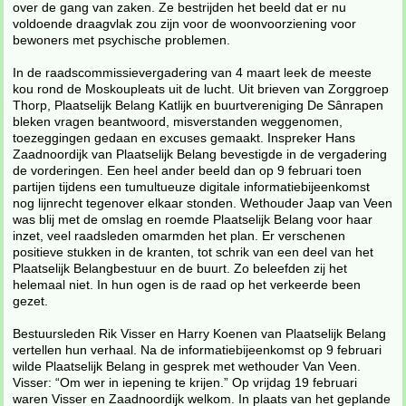
over de gang van zaken. Ze bestrijden het beeld dat er nu
voldoende draagvlak zou zijn voor de woonvoorziening voor
bewoners met psychische problemen.
In de raadscommissievergadering van 4 maart leek de meeste
kou rond de Moskoupleats uit de lucht. Uit brieven van Zorggroep
Thorp, Plaatselijk Belang Katlijk en buurtvereniging De Sânrapen
bleken vragen beantwoord, misverstanden weggenomen,
toezeggingen gedaan en excuses gemaakt. Inspreker Hans
Zaadnoordijk van Plaatselijk Belang bevestigde in de vergadering
de vorderingen. Een heel ander beeld dan op 9 februari toen
partijen tijdens een tumultueuze digitale informatiebijeenkomst
nog lijnrecht tegenover elkaar stonden. Wethouder Jaap van Veen
was blij met de omslag en roemde Plaatselijk Belang voor haar
inzet, veel raadsleden omarmden het plan. Er verschenen
positieve stukken in de kranten, tot schrik van een deel van het
Plaatselijk Belangbestuur en de buurt. Zo beleefden zij het
helemaal niet. In hun ogen is de raad op het verkeerde been
gezet.
Bestuursleden Rik Visser en Harry Koenen van Plaatselijk Belang
vertellen hun verhaal. Na de informatiebijeenkomst op 9 februari
wilde Plaatselijk Belang in gesprek met wethouder Van Veen.
Visser: “Om wer in iepening te krijen.” Op vrijdag 19 februari
waren Visser en Zaadnoordijk welkom. In plaats van het geplande