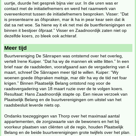
uurtje, duurde het gesprek bijna vier uur. In die uren was er
contact met de initiatiefnemers en werd het raamwerk van
overeenkomst tussen de initiatiefnemers besproken. Visser: “Dat
is presentearre as ôfspraken, mar ik ha in pear kear sein dat ik
dat sa net woe. Sa hiene wy it ek net mei de buertferienigingen en
binnen it bestjoer ôfpraat.” Visser en Zaadnoordijk zaten niet op
dezelfde koers, zo bleek ook achteraf.
Meer tijd
Buurtvereniging De Sânrapen was ontstemd over het overleg,
vertelt Irene Kuiper. “Dat ha wy de mannen ek witte litten.” In een
brief naar de raadsleden, voorafgaand aan de vergadering van 4
maart, schreef De Sânrapen meer tijd te willen. Kuiper: “Wy
woenen goede ôfspraken meitsje, mar dêr ha wy de tiid net foar
krigen.” Binnen Plaatselijk Belang ontstond nog voor de
raadsvergadering van 18 maart ruzie over de te volgen koers.
Resultaat: Hans Zaadnoordijk stapte op. Een nieuw verzoek van
Plaatselijk Belang en de buurtverenigingen om uitstel van het
raadsbesluit leverde niets op.
Ondanks toezeggingen van Thorp over het maximaal aantal
appartementen, de zorgzwaarte van de bewoners en het bij
voorkeur plaatsen van cliënten uit de regio, houden Plaatselijk
Belang en de beide buurtverenigingen grote twijfels over het plan.