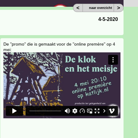
<
>
naar overzicht
4-5-2020
De "promo" die is gemaakt voor de "online premère" op 4
mei: