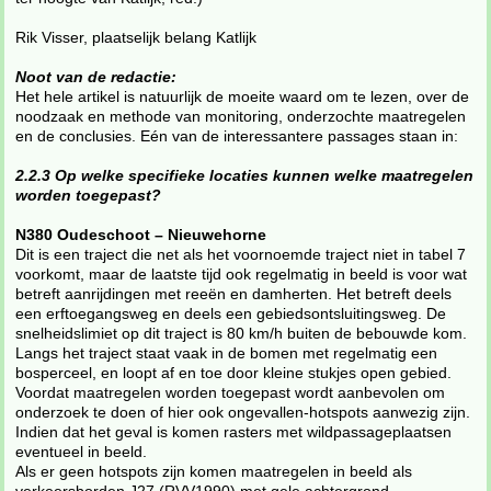
Rik Visser, plaatselijk belang Katlijk
Noot van de redactie:
Het hele artikel is natuurlijk de moeite waard om te lezen, over de
noodzaak en methode van monitoring, onderzochte maatregelen
en de conclusies. Eén van de interessantere passages staan in:
2.2.3 Op welke specifieke locaties kunnen welke maatregelen
worden toegepast?
N380 Oudeschoot – Nieuwehorne
Dit is een traject die net als het voornoemde traject niet in tabel 7
voorkomt, maar de laatste tijd ook regelmatig in beeld is voor wat
betreft aanrijdingen met reeën en damherten. Het betreft deels
een erftoegangsweg en deels een gebiedsontsluitingsweg. De
snelheidslimiet op dit traject is 80 km/h buiten de bebouwde kom.
Langs het traject staat vaak in de bomen met regelmatig een
bosperceel, en loopt af en toe door kleine stukjes open gebied.
Voordat maatregelen worden toegepast wordt aanbevolen om
onderzoek te doen of hier ook ongevallen-hotspots aanwezig zijn.
Indien dat het geval is komen rasters met wildpassageplaatsen
eventueel in beeld.
Als er geen hotspots zijn komen maatregelen in beeld als