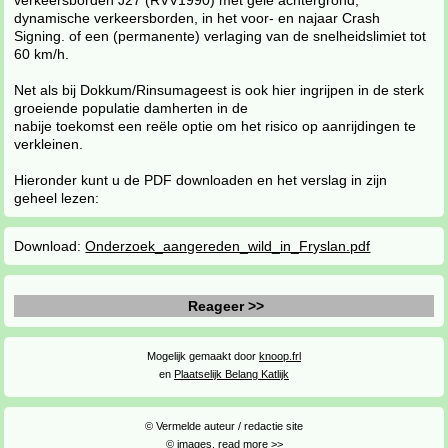
verkeersborden J27 (RVV1990) met gele achtergrond,
dynamische verkeersborden, in het voor- en najaar Crash
Signing. of een (permanente) verlaging van de snelheidslimiet tot
60 km/h.
Net als bij Dokkum/Rinsumageest is ook hier ingrijpen in de sterk
groeiende populatie damherten in de
nabije toekomst een reële optie om het risico op aanrijdingen te
verkleinen.
Hieronder kunt u de PDF downloaden en het verslag in zijn
geheel lezen:
Download:
Onderzoek_aangereden_wild_in_Fryslan.pdf
Reageer >>
Mogelijk gemaakt door
knoop.frl
en
Plaatselijk Belang Katlijk
© Vermelde auteur / redactie site
© images,
read more >>