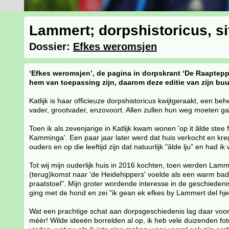
Lammert; dorpshistoricus, si
Dossier:
Efkes weromsjen
‘Efkes weromsjen’, de pagina in dorpskrant ‘De Raaptep
hem van toepassing zijn, daarom deze editie van zijn bu
Katlijk is haar officieuze dorpshistoricus kwijtgeraakt, een b
vader, grootvader, enzovoort. Allen zullen hun weg moeten 
Toen ik als zevenjarige in Katlijk kwam wonen 'op it âlde ste
Kamminga'. Een paar jaar later werd dat huis verkocht en kr
ouders en op die leeftijd zijn dat natuurlijk "âlde lju" en had 
Tot wij mijn ouderlijk huis in 2016 kochten, toen werden Lamme
(terug)komst naar 'de Heidehippers' voelde als een warm bad. 
praatstoel". Mijn groter wordende interesse in de geschiedeni
ging met de hond en zei "ik gean ek efkes by Lammert del hjer
Wat een prachtige schat aan dorpsgeschiedenis lag daar voor 
méér! Wilde ideeën borrelden al op, ik heb vele duizenden foto