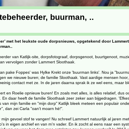
tebeheerder, buurman, ..
per’ met het leukste oude dorpsnieuws, opgetekend door Lammert 
urman..
eheerder van Katlijk-site, dorpsfotograaf, dorpsgenoot, buurtgenoot, mu
gaan vervolgen zonder Lammert Sloothaak.
e fan pake Foppes' was Hylke Krekt onze 'buurman links'. Nou ja "buurm
egen we nieuwe buren; de familie Sloothaak. Vast aardige mensen hoor,
ik weinig contact met ze. In de jaren daarna sprak ik ze wel eens, maar bl
rt en Roelie opnieuw buren! En zoals met alles, is alles relatief, dus 
En daar heeft de familie Sloothaak zeer zeker aan bijgedragen. 'Efkes i
s van mijn familie en "mijn dorp" Katlijk bleek meteen een populair o
", dan zei Carla "oan’t moarn hè!".
mijn gevoel stof te vangen! Nu schreef Lammert natuurlijk al jaren m
's in eigen archief en van m'n vader. En ik zocht al eens naar een syst