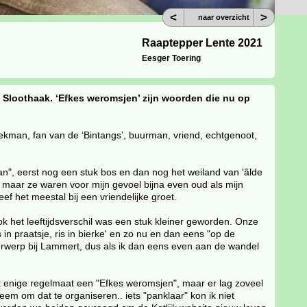
<
>
naar overzicht
Raaptepper Lente 2021
Eesger Toering
Sloothaak. ‘Efkes weromsjen’ zijn woorden die nu op
ziekman, fan van de ‘Bintangs’, buurman, vriend, echtgenoot,
an", eerst nog een stuk bos en dan nog het weiland van 'âlde
 maar ze waren voor mijn gevoel bijna even oud als mijn
eef het meestal bij een vriendelijke groet.
ook het leeftijdsverschil was een stuk kleiner geworden. Onze
n praatsje, ris in bierke' en zo nu en dan eens "op de
nderwerp bij Lammert, dus als ik dan eens even aan de wandel
et enige regelmaat een "Efkes weromsjen", maar er lag zoveel
eem om dat te organiseren.. iets "panklaar" kon ik niet