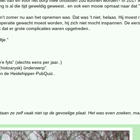
archief van en voor het dorp mee ontsloten zou kunnen worden? In 2017
 is al die tijd geweldig geweest.. en ook een mooie opmaat naar dat "ul
van't zomer nu aan het opnemen was. Dat was 't niet, helaas. Hij moest
 operatie gewacht moest worden, hij zich niet mocht inspannen. De eer
t dat er grote complicaties waren opgetreden..
tje."
e fyts" (slechts eens per jaar..)
histoarysk) ûnderwerp".
an de Heidehipper-PubQuiz..
n ze zelf vaak niet op de gevoelige plaat. Het was even zoeken, maar 