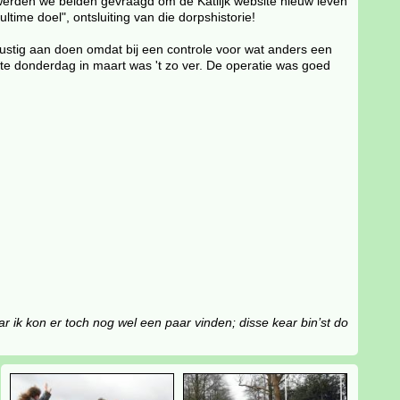
 werden we beiden gevraagd om de Katlijk website nieuw leven
time doel", ontsluiting van die dorpshistorie!
 rustig aan doen omdat bij een controle voor wat anders een
ste donderdag in maart was 't zo ver. De operatie was goed
ik kon er toch nog wel een paar vinden; disse kear bin’st do