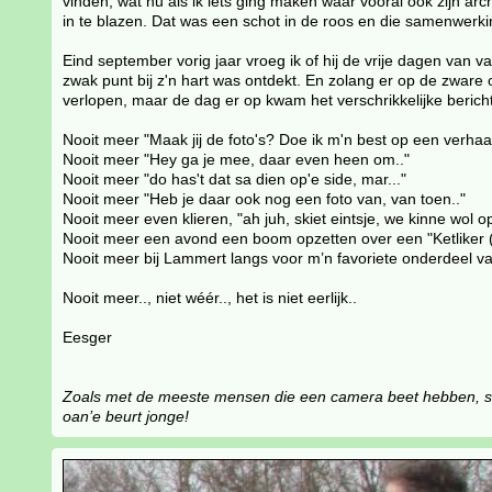
vinden, wat nu als ik iets ging maken waar vooral ook zijn 
in te blazen. Dat was een schot in de roos en die samenwerking
Eind september vorig jaar vroeg ik of hij de vrije dagen van 
zwak punt bij z'n hart was ontdekt. En zolang er op de zware
verlopen, maar de dag er op kwam het verschrikkelijke berich
Nooit meer "Maak jij de foto's? Doe ik m'n best op een verhaal
Nooit meer "Hey ga je mee, daar even heen om.."
Nooit meer "do has't dat sa dien op'e side, mar..."
Nooit meer "Heb je daar ook nog een foto van, van toen.."
Nooit meer even klieren, "ah juh, skiet eintsje, we kinne wol op'
Nooit meer een avond een boom opzetten over een "Ketliker (
Nooit meer bij Lammert langs voor m’n favoriete onderdeel v
Nooit meer.., niet wéér.., het is niet eerlijk..
Eesger
Zoals met de meeste mensen die een camera beet hebben, staa
oan’e beurt jonge!