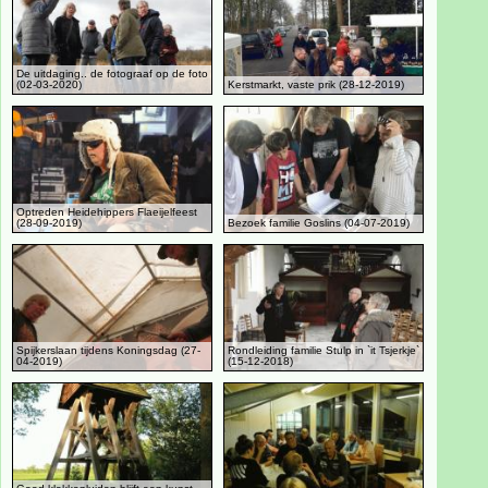
De uitdaging.. de fotograaf op de foto
(02-03-2020)
Kerstmarkt, vaste prik (28-12-2019)
Optreden Heidehippers Flaeijelfeest
(28-09-2019)
Bezoek familie Goslins (04-07-2019)
Spijkerslaan tijdens Koningsdag (27-
Rondleiding familie Stulp in `it Tsjerkje`
04-2019)
(15-12-2018)