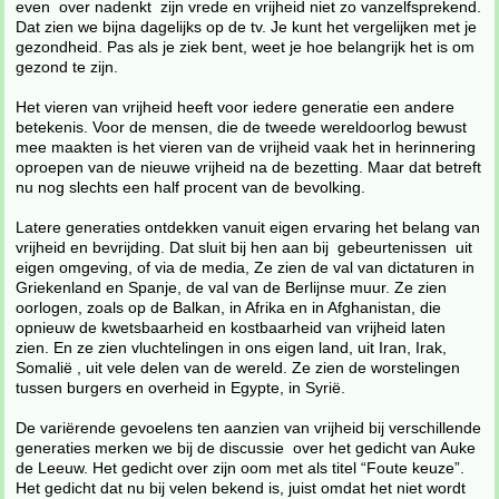
even over nadenkt zijn vrede en vrijheid niet zo vanzelfsprekend.
Dat zien we bijna dagelijks op de tv. Je kunt het vergelijken met je
gezondheid. Pas als je ziek bent, weet je hoe belangrijk het is om
gezond te zijn.
Het vieren van vrijheid heeft voor iedere generatie een andere
betekenis. Voor de mensen, die de tweede wereldoorlog bewust
mee maakten is het vieren van de vrijheid vaak het in herinnering
oproepen van de nieuwe vrijheid na de bezetting. Maar dat betreft
nu nog slechts een half procent van de bevolking.
Latere generaties ontdekken vanuit eigen ervaring het belang van
vrijheid en bevrijding. Dat sluit bij hen aan bij gebeurtenissen uit
eigen omgeving, of via de media, Ze zien de val van dictaturen in
Griekenland en Spanje, de val van de Berlijnse muur. Ze zien
oorlogen, zoals op de Balkan, in Afrika en in Afghanistan, die
opnieuw de kwetsbaarheid en kostbaarheid van vrijheid laten
zien. En ze zien vluchtelingen in ons eigen land, uit Iran, Irak,
Somalië , uit vele delen van de wereld. Ze zien de worstelingen
tussen burgers en overheid in Egypte, in Syrië.
De variërende gevoelens ten aanzien van vrijheid bij verschillende
generaties merken we bij de discussie over het gedicht van Auke
de Leeuw. Het gedicht over zijn oom met als titel “Foute keuze”.
Het gedicht dat nu bij velen bekend is, juist omdat het niet wordt