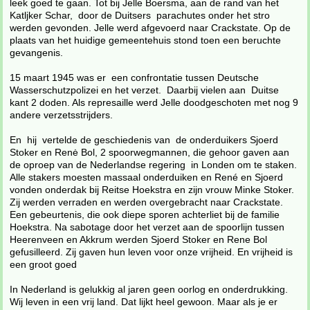
leek goed te gaan. Tot bij Jelle Boersma, aan de rand van het
Katljker Schar, door de Duitsers parachutes onder het stro
werden gevonden. Jelle werd afgevoerd naar Crackstate. Op de
plaats van het huidige gemeentehuis stond toen een beruchte
gevangenis.
15 maart 1945 was er een confrontatie tussen Deutsche
Wasserschutzpolizei en het verzet. Daarbij vielen aan Duitse
kant 2 doden. Als represaille werd Jelle doodgeschoten met nog 9
andere verzetsstrijders.
En hij vertelde de geschiedenis van de onderduikers Sjoerd
Stoker en Renė Bol, 2 spoorwegmannen, die gehoor gaven aan
de oproep van de Nederlandse regering in Londen om te staken.
Alle stakers moesten massaal onderduiken en René en Sjoerd
vonden onderdak bij Reitse Hoekstra en zijn vrouw Minke Stoker.
Zij werden verraden en werden overgebracht naar Crackstate.
Een gebeurtenis, die ook diepe sporen achterliet bij de familie
Hoekstra. Na sabotage door het verzet aan de spoorlijn tussen
Heerenveen en Akkrum werden Sjoerd Stoker en Rene Bol
gefusilleerd. Zij gaven hun leven voor onze vrijheid. En vrijheid is
een groot goed
In Nederland is gelukkig al jaren geen oorlog en onderdrukking.
Wij leven in een vrij land. Dat lijkt heel gewoon. Maar als je er