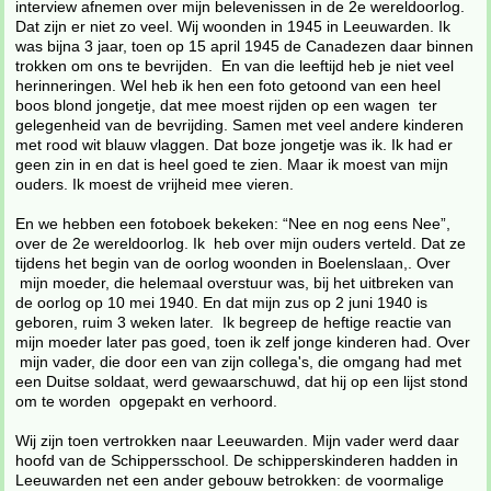
interview afnemen over mijn belevenissen in de 2e wereldoorlog.
Dat zijn er niet zo veel. Wij woonden in 1945 in Leeuwarden. Ik
was bijna 3 jaar, toen op 15 april 1945 de Canadezen daar binnen
trokken om ons te bevrijden. En van die leeftijd heb je niet veel
herinneringen. Wel heb ik hen een foto getoond van een heel
boos blond jongetje, dat mee moest rijden op een wagen ter
gelegenheid van de bevrijding. Samen met veel andere kinderen
met rood wit blauw vlaggen. Dat boze jongetje was ik. Ik had er
geen zin in en dat is heel goed te zien. Maar ik moest van mijn
ouders. Ik moest de vrijheid mee vieren.
En we hebben een fotoboek bekeken: “Nee en nog eens Nee”,
over de 2e wereldoorlog. Ik heb over mijn ouders verteld. Dat ze
tijdens het begin van de oorlog woonden in Boelenslaan,. Over
mijn moeder, die helemaal overstuur was, bij het uitbreken van
de oorlog op 10 mei 1940. En dat mijn zus op 2 juni 1940 is
geboren, ruim 3 weken later. Ik begreep de heftige reactie van
mijn moeder later pas goed, toen ik zelf jonge kinderen had. Over
mijn vader, die door een van zijn collega's, die omgang had met
een Duitse soldaat, werd gewaarschuwd, dat hij op een lijst stond
om te worden opgepakt en verhoord.
Wij zijn toen vertrokken naar Leeuwarden. Mijn vader werd daar
hoofd van de Schippersschool. De schipperskinderen hadden in
Leeuwarden net een ander gebouw betrokken: de voormalige