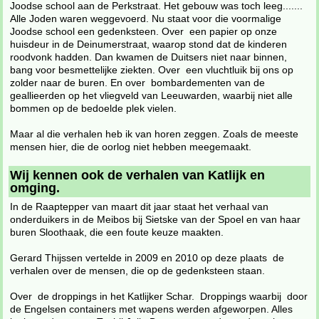
Joodse school aan de Perkstraat. Het gebouw was toch leeg.......
Alle Joden waren weggevoerd. Nu staat voor die voormalige
Joodse school een gedenksteen. Over een papier op onze
huisdeur in de Deinumerstraat, waarop stond dat de kinderen
roodvonk hadden. Dan kwamen de Duitsers niet naar binnen,
bang voor besmettelijke ziekten. Over een vluchtluik bij ons op
zolder naar de buren. En over bombardementen van de
geallieerden op het vliegveld van Leeuwarden, waarbij niet alle
bommen op de bedoelde plek vielen.
Maar al die verhalen heb ik van horen zeggen. Zoals de meeste
mensen hier, die de oorlog niet hebben meegemaakt.
Wij kennen ook de verhalen van Katlijk en
omging.
In de Raaptepper van maart dit jaar staat het verhaal van
onderduikers in de Meibos bij Sietske van der Spoel en van haar
buren Sloothaak, die een foute keuze maakten.
Gerard Thijssen vertelde in 2009 en 2010 op deze plaats de
verhalen over de mensen, die op de gedenksteen staan.
Over de droppings in het Katlijker Schar. Droppings waarbij door
de Engelsen containers met wapens werden afgeworpen. Alles