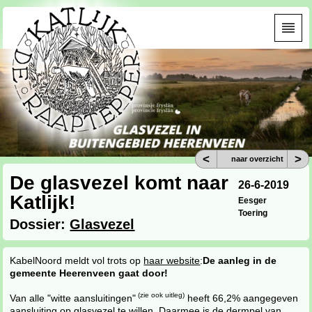
<
>
naar overzicht
De glasvezel komt naar
26-6-2019
Katlijk!
Eesger
Toering
Dossier:
Glasvezel
KabelNoord meldt vol trots op
haar website
:
De aanleg in de
gemeente Heerenveen gaat door!
(zie ook uitleg)
Van alle "witte aansluitingen"
heeft 66,2% aangegeven
aansluiting op glasvezel te willen. Daarmee is de dermpel van