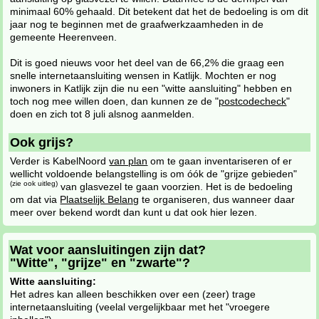
minimaal 60% gehaald. Dit betekent dat het de bedoeling is om dit
jaar nog te beginnen met de graafwerkzaamheden in de
gemeente Heerenveen.
Dit is goed nieuws voor het deel van de 66,2% die graag een
snelle internetaansluiting wensen in Katlijk. Mochten er nog
inwoners in Katlijk zijn die nu een "witte aansluiting" hebben en
toch nog mee willen doen, dan kunnen ze de "
postcodecheck
"
doen en zich tot 8 juli alsnog aanmelden.
Ook grijs?
Verder is KabelNoord
van plan
om te gaan inventariseren of er
wellicht voldoende belangstelling is om óók de "grijze gebieden"
(zie ook uitleg)
van glasvezel te gaan voorzien. Het is de bedoeling
om dat via
Plaatselijk Belang
te organiseren, dus wanneer daar
meer over bekend wordt dan kunt u dat ook hier lezen.
Wat voor aansluitingen zijn dat?
"Witte", "grijze" en "zwarte"?
Witte aansluiting:
Het adres kan alleen beschikken over een (zeer) trage
internetaansluiting (veelal vergelijkbaar met het "vroegere