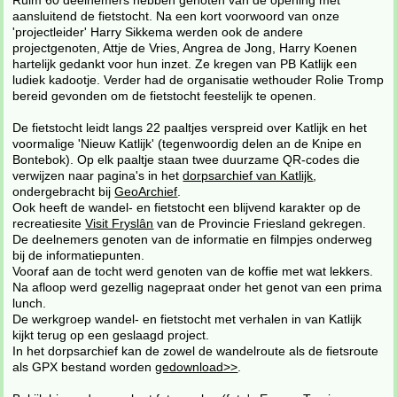
Ruim 60 deelnemers hebben genoten van de opening met
aansluitend de fietstocht. Na een kort voorwoord van onze
'projectleider' Harry Sikkema werden ook de andere
projectgenoten, Attje de Vries, Angrea de Jong, Harry Koenen
hartelijk gedankt voor hun inzet. Ze kregen van PB Katlijk een
ludiek kadootje. Verder had de organisatie wethouder Rolie Tromp
bereid gevonden om de fietstocht feestelijk te openen.
De fietstocht leidt langs 22 paaltjes verspreid over Katlijk en het
voormalige 'Nieuw Katlijk' (tegenwoordig delen an de Knipe en
Bontebok). Op elk paaltje staan twee duurzame QR-codes die
verwijzen naar pagina's in het
dorpsarchief van Katlijk
,
ondergebracht bij
GeoArchief
.
Ook heeft de wandel- en fietstocht een blijvend karakter op de
recreatiesite
Visit Fryslân
van de Provincie Friesland gekregen.
De deelnemers genoten van de informatie en filmpjes onderweg
bij de informatiepunten.
Vooraf aan de tocht werd genoten van de koffie met wat lekkers.
Na afloop werd gezellig nagepraat onder het genot van een prima
lunch.
De werkgroep wandel- en fietstocht met verhalen in van Katlijk
kijkt terug op een geslaagd project.
In het dorpsarchief kan de zowel de wandelroute als de fietsroute
als GPX bestand worden
gedownload>>
.