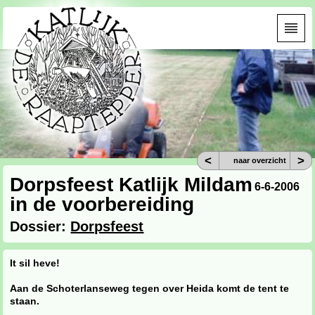
<
>
naar overzicht
Dorpsfeest Katlijk Mildam
6-6-2006
in de voorbereiding
Dossier:
Dorpsfeest
It sil heve!
Aan de Schoterlanseweg tegen over Heida komt de tent te
staan.