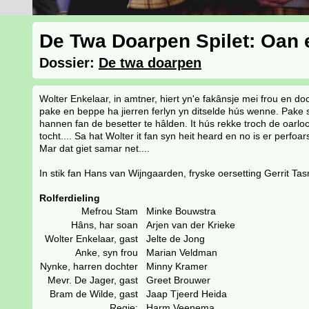
De Twa Doarpen Spilet: Oan e
Dossier:
De twa doarpen
Wolter Enkelaar, in amtner, hiert yn'e fakânsje mei frou en doc
pake en beppe ha jierren ferlyn yn ditselde hús wenne. Pake 
hannen fan de besetter te hâlden. It hús rekke troch de oarlo
tocht.... Sa hat Wolter it fan syn heit heard en no is er perfoar
Mar dat giet samar net....
In stik fan Hans van Wijngaarden, fryske oersetting Gerrit Ta
Rolferdieling
Mefrou Stam
Minke Bouwstra
Hâns, har soan
Arjen van der Krieke
Wolter Enkelaar, gast
Jelte de Jong
Anke, syn frou
Marian Veldman
Nynke, harren dochter
Minny Kramer
Mevr. De Jager, gast
Greet Brouwer
Bram de Wilde, gast
Jaap Tjeerd Heida
Regie:
Harm Veenema