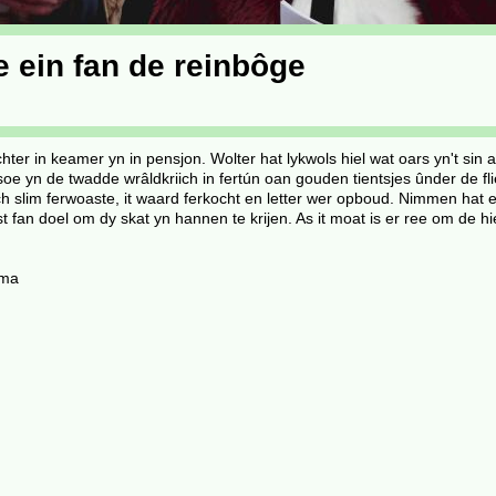
 ein fan de reinbôge
hter in keamer yn in pensjon. Wolter hat lykwols hiel wat oars yn't sin 
soe yn de twadde wrâldkriich in fertún oan gouden tientsjes ûnder de f
ch slim ferwoaste, it waard ferkocht en letter wer opboud. Nimmen hat 
st fan doel om dy skat yn hannen te krijen. As it moat is er ree om de hiel
sma