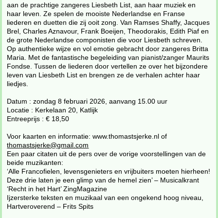
aan de prachtige zangeres Liesbeth List, aan haar muziek en
haar leven. Ze spelen de mooiste Nederlandse en Franse
liederen en duetten die zij ooit zong. Van Ramses Shaffy, Jacques
Brel, Charles Aznavour, Frank Boeijen, Theodorakis, Edith Piaf en
de grote Nederlandse componisten die voor Liesbeth schreven.
Op authentieke wijze en vol emotie gebracht door zangeres Britta
Maria. Met de fantastische begeleiding van pianist/zanger Maurits
Fondse. Tussen de liederen door vertellen ze over het bijzondere
leven van Liesbeth List en brengen ze de verhalen achter haar
liedjes.
Datum : zondag 8 februari 2026, aanvang 15.00 uur
Locatie : Kerkelaan 20, Katlijk
Entreeprijs : € 18,50
Voor kaarten en informatie: www.thomastsjerke.nl of
thomastsjerke@gmail.com
Een paar citaten uit de pers over de vorige voorstellingen van de
beide muzikanten:
‘Alle Francofielen, levensgenieters en vrijbuiters moeten hierheen!
Deze drie laten je een glimp van de hemel zien’ – Musicalkrant
‘Recht in het Hart’ ZingMagazine
Ijzersterke teksten en muzikaal van een ongekend hoog niveau,
Hartveroverend – Frits Spits