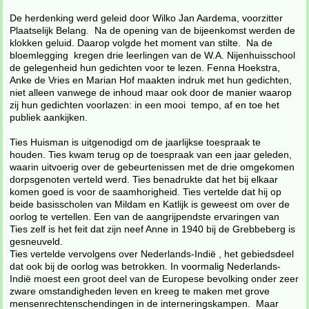
De herdenking werd geleid door Wilko Jan Aardema, voorzitter
Plaatselijk Belang. Na de opening van de bijeenkomst werden de
klokken geluid. Daarop volgde het moment van stilte. Na de
bloemlegging kregen drie leerlingen van de W.A. Nijenhuisschool
de gelegenheid hun gedichten voor te lezen. Fenna Hoekstra,
Anke de Vries en Marian Hof maakten indruk met hun gedichten,
niet alleen vanwege de inhoud maar ook door de manier waarop
zij hun gedichten voorlazen: in een mooi tempo, af en toe het
publiek aankijken.
Ties Huisman is uitgenodigd om de jaarlijkse toespraak te
houden. Ties kwam terug op de toespraak van een jaar geleden,
waarin uitvoerig over de gebeurtenissen met de drie omgekomen
dorpsgenoten verteld werd. Ties benadrukte dat het bij elkaar
komen goed is voor de saamhorigheid. Ties vertelde dat hij op
beide basisscholen van Mildam en Katlijk is geweest om over de
oorlog te vertellen. Een van de aangrijpendste ervaringen van
Ties zelf is het feit dat zijn neef Anne in 1940 bij de Grebbeberg is
gesneuveld.
Ties vertelde vervolgens over Nederlands-Indië , het gebiedsdeel
dat ook bij de oorlog was betrokken. In voormalig Nederlands-
Indië moest een groot deel van de Europese bevolking onder zeer
zware omstandigheden leven en kreeg te maken met grove
mensenrechtenschendingen in de interneringskampen. Maar